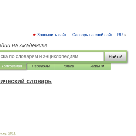
Запомнить сайт
Словарь на свой сайт
RU
едии на Академике
Найти!
Толкования
Переводы
Книги
Игры ⚽
нический словарь
ик
.
ру
.
2011
.