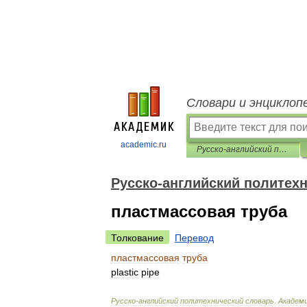
Словари и энциклоп
academic.ru
Русско-английский политехнический словарь
Русско-английский политех
пластмассовая труба
Толкование
Перевод
пластмассовая
труба
plastic
pipe
Русско
-
английский
политехнический
словарь
.
Академ