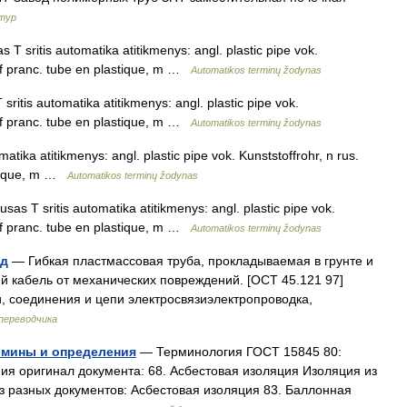
атур
 T sritis automatika atitikmenys: angl. plastic pipe vok.
 f pranc. tube en plastique, m …
Automatikos terminų žodynas
sritis automatika atitikmenys: angl. plastic pipe vok.
 f pranc. tube en plastique, m …
Automatikos terminų žodynas
atika atitikmenys: angl. plastic pipe vok. Kunststoffrohr, n rus.
stique, m …
Automatikos terminų žodynas
usas T sritis automatika atitikmenys: angl. plastic pipe vok.
 f pranc. tube en plastique, m …
Automatikos terminų žodynas
од
— Гибкая пластмассовая труба, прокладываемая в грунте и
 кабель от механических повреждений. [ОСТ 45.121 97]
 соединения и цепи электросвязиэлектропроводка,
переводчика
рмины и определения
— Терминология ГОСТ 15845 80:
я оригинал документа: 68. Асбестовая изоляция Изоляция из
 разных документов: Асбестовая изоляция 83. Баллонная