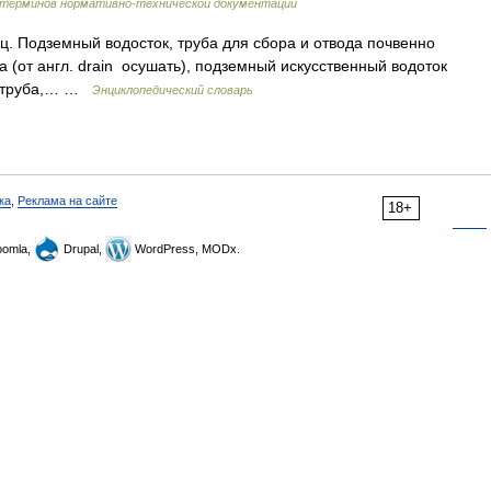
 терминов нормативно-технической документации
пец. Подземный водосток, труба для сбора и отвода почвенно
на (от англ. drain осушать), подземный искусственный водоток
ая труба,… …
Энциклопедический словарь
ка
,
Реклама на сайте
18+
omla,
Drupal,
WordPress, MODx.