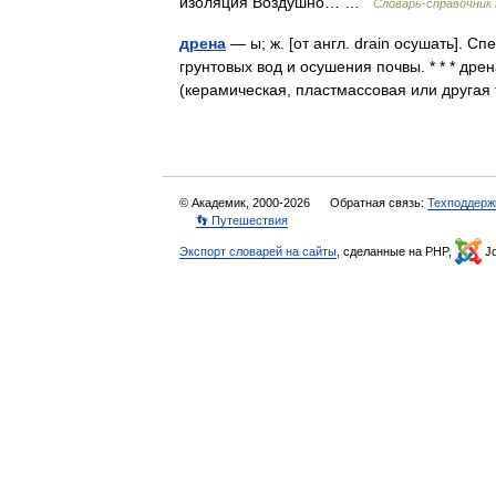
изоляция Воздушно… …
Словарь-справочник
дрена
— ы; ж. [от англ. drain осушать]. С
грунтовых вод и осушения почвы. * * * дре
(керамическая, пластмассовая или друг
© Академик, 2000-2026
Обратная связь:
Техподдерж
👣 Путешествия
Экспорт словарей на сайты
, сделанные на PHP,
Jo