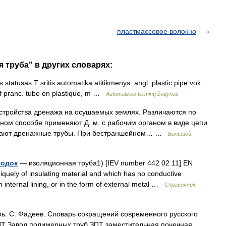
пластмассовое волокно
 труба" в других словарях:
 statusas T sritis automatika atitikmenys: angl. plastic pipe vok.
 f pranc. tube en plastique, m …
Automatikos terminų žodynas
тройства дренажа на осушаемых землях. Различаются по
йном способе применяют Д. м. с рабочим органом в виде цепи
дывают дренажные трубы. При бестраншейном… …
Большой
водок
— изоляционная труба1) [IEV number 442 02 11] EN
niquely of insulating material and which has no conductive
 internal lining, or in the form of external metal …
Справочник
ь: С. Фадеев. Словарь сокращений современного русского
 ЗПТ Завод полимерных труб ЗПТ заместительная почечная