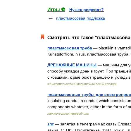
Игры ⚽
Нужен реферат?
пластмассовая подложка
Смотреть что такое "пластмассовая
пластмассовая труба
— plastikinis vamzdis
Kunststoffrohr, n rus. пластмассовая труба,
ДРЕНАЖНЫЕ МАШИНЫ
— машины для ус
способу укладки дрен в грунт. При транше
с ковшами, к рые роют траншею и укла
энциклопедический политехнический словарь
пластмассовые трубы для электропро
insulating conduit a conduit which consists u
components whatever, either in the form of an
технического переводчика
зпт
— запятая в телеграммах связь Словар
языка. С. Пб.: Политехника, 1997. 527 с.